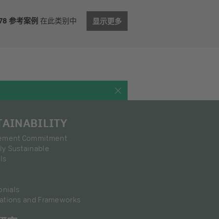
78 参考案例
在此类别中
显示更多
TAINABILITY
ement Commitment
ly Sustainable
ls
e
onials
ications and Frameworks