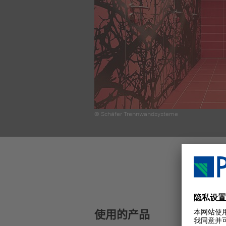
© Schäfer Trennwandsysteme
使用的产品