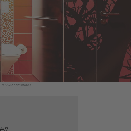
 Trennwandsysteme
产品