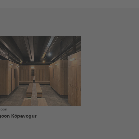
goon
goon Kópavogur