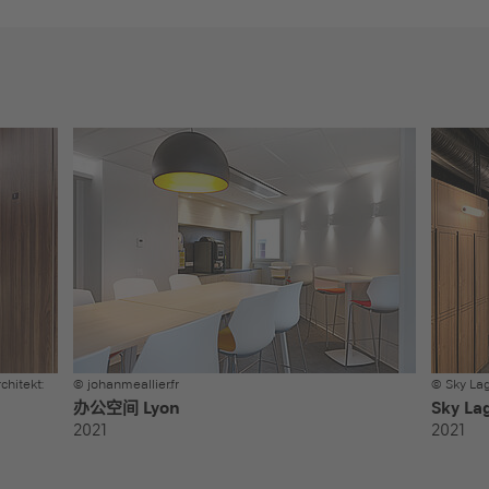
chitekt:
© johanmeallier.fr
© Sky La
办公空间 Lyon
Sky La
2021
2021