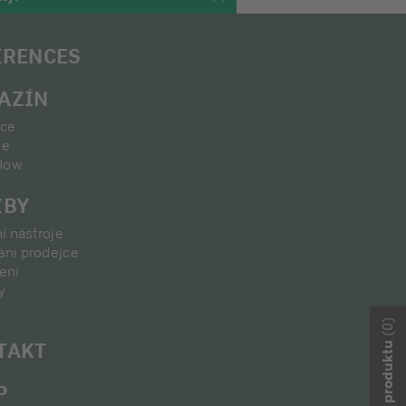
ERENCES
AZÍN
ace
ie
How
ŽBY
ní nástroje
áni prodejce
ení
y
(0)
TAKT
P