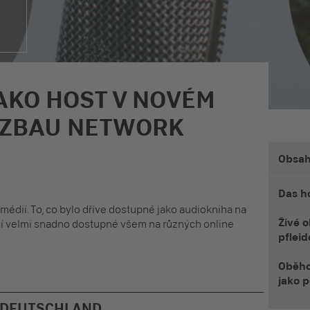
AKO HOST V NOVÉM
LZBAU NETWORK
Obsa
Das h
médií. To, co bylo dříve dostupné jako audiokniha na
Živé 
ní velmi snadno dostupné všem na různých online
pfleid
Oběho
jako 
 DEUTSCHLAND