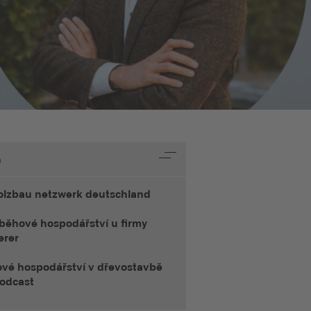
h
olzbau netzwerk deutschland
oběhové hospodářství u firmy
erer
vé hospodářství v dřevostavbě
podcast