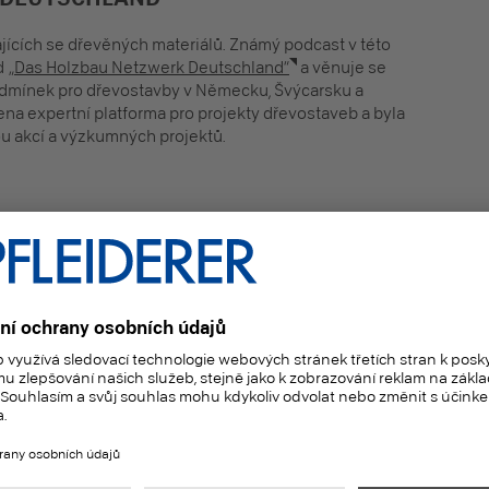
jících se dřevěných materiálů. Známý podcast v této
od
„Das Holzbau Netzwerk Deutschland“
a věnuje se
dmínek pro dřevostavby v Německu, Švýcarsku a
na expertní platforma pro projekty dřevostaveb a byla
 akcí a výzkumných projektů.
TVÍ U FIRMY PFLEIDERER
 Pfleiderer, jakožto výrobce udržitelných dřevěných
riálů, je součástí a partnerem této sítě, protože i nám
ží na udržitelnosti a surovině dřevu. Lutz Enning, se
žuje v
živém oběhovém hospodářství
, zasazuje se za
í životní prostředí a chce zavést udržitelné dřevostavby
lé Evropě.