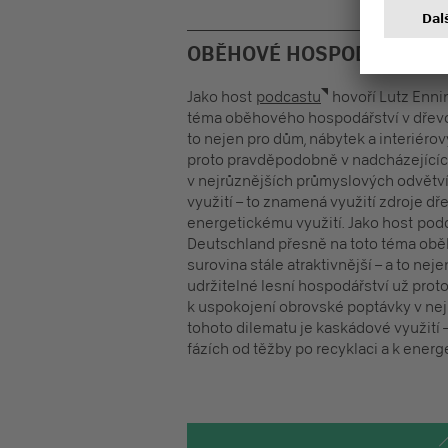
OBĚHOVÉ HOSPODÁŘSTVÍ 
Jako host
podcastu
hovoří Lutz Enni
téma oběhového hospodářství v dřevost
to nejen pro dům, nábytek a interiéro
proto pravděpodobně v nadcházejícíc
v nejrůznějších průmyslových odvětví
využití – to znamená využití zdroje dře
energetickému využití. Jako host pod
Deutschland přesně na toto téma obě
surovina stále atraktivnější – a to ne
udržitelné lesní hospodářství už pro
k uspokojení obrovské poptávky v nej
tohoto dilematu je kaskádové využití –
fázích od těžby po recyklaci a k energ