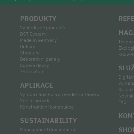
PRODUKTY
REF
Vyhledávač produktů
MAG
DST System
Made in Germany
Inspir
Dekory
Ekolog
Struktury
Know-
Dekorativní panely
Surové desky
SLU
Zdůrazňuje
Digitál
Vyhled
APLIKACE
Ka staž
Výroba nábytku a provedení interiérů
Novink
Vnější použití
FAQ
Konstruktivní konstrukce
KON
SUSTAINABILITY
SHO
Management Commitment