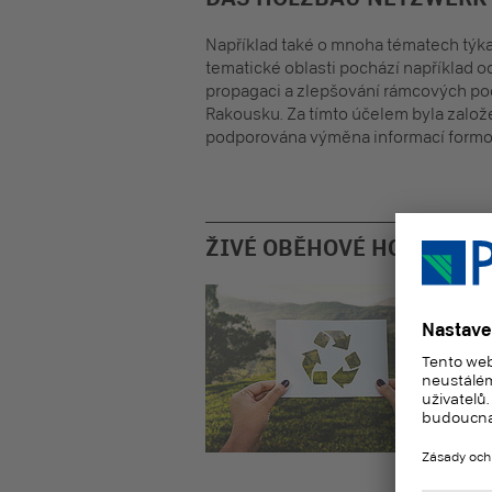
Například také o mnoha tématech týka
tematické oblasti pochází například 
propagaci a zlepšování rámcových po
Rakousku. Za tímto účelem byla založe
podporována výměna informací formou
ŽIVÉ OBĚHOVÉ HOSPODÁŘS
Také
mate
zále
anga
lepš
v ce