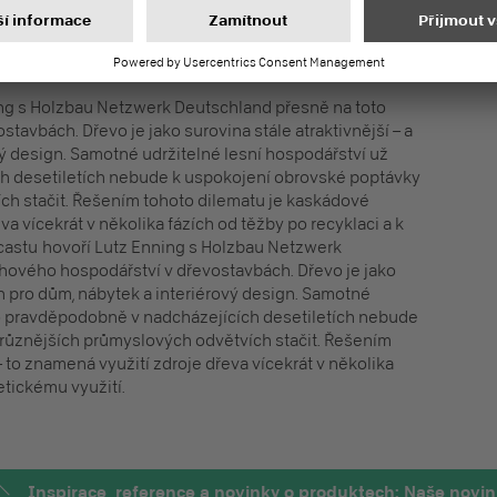
V DŘEVOSTAVBĚ JAKO PODCAST
ng s Holzbau Netzwerk Deutschland přesně na toto
avbách. Dřevo je jako surovina stále atraktivnější – a
vý design. Samotné udržitelné lesní hospodářství už
h desetiletích nebude k uspokojení obrovské poptávky
ch stačit. Řešením tohoto dilematu je kaskádové
va vícekrát v několika fázích od těžby po recyklaci a k
castu hovoří Lutz Enning s Holzbau Netzwerk
hového hospodářství v dřevostavbách. Dřevo je jako
jen pro dům, nábytek a interiérový design. Samotné
to pravděpodobně v nadcházejících desetiletích nebude
různějších průmyslových odvětvích stačit. Řešením
 to znamená využití zdroje dřeva vícekrát v několika
etickému využití.
Inspirace, reference a novinky o produktech: Naše novin